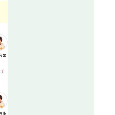
先生
が手
先生