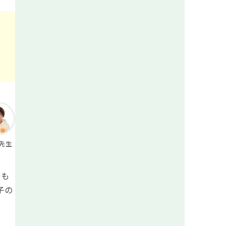
先生
のも
子の