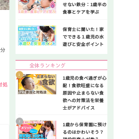
せない鉄分：1歳半の
食事とケアを学ぶ
保育士に聞いた！家
でできる１歳児の水
遊びと安全ポイント
自分
全体ランキング
1歳児の食べ過ぎが心
対処
配！食欲旺盛になる
原因や止まらない食
欲への対策法を栄養
士がアドバイス
1歳から保育園に預け
るのはかわいそう？