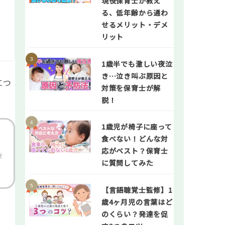
現役保育士が教え
る、低年齢から通わ
せるメリット・デメ
リット
1歳半でも激しい夜泣
き…泣き叫ぶ原因と
につ
対策を保育士が解
説！
1歳児が椅子に座って
食べない！どんな対
応がベスト？保育士
を
に質問してみた
【言語聴覚士監修】1
歳4ヶ月児の言葉はど
のくらい？発達を促