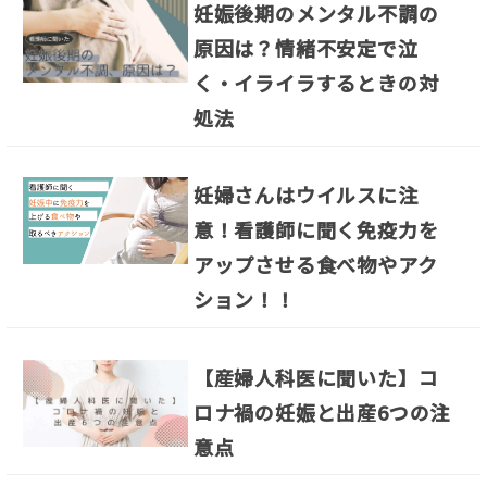
妊娠後期のメンタル不調の
原因は？情緒不安定で泣
く・イライラするときの対
処法
妊婦さんはウイルスに注
意！看護師に聞く免疫力を
アップさせる食べ物やアク
ション！！
【産婦人科医に聞いた】コ
ロナ禍の妊娠と出産6つの注
意点