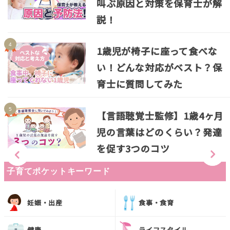
叫ぶ原因と対策を保育士が解
説！
1歳児が椅子に座って食べな
い！どんな対応がベスト？保
育士に質問してみた
【言語聴覚士監修】1歳4ヶ月
児の言葉はどのくらい？発達
を促す3つのコツ
子育てポケットキーワード
妊娠・出産
食事・食育
健康
ライフスタイル