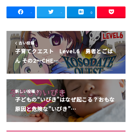
-
-
0
古い投稿
子育てクエスト Level.6 勇者とごは
ん その2～CHE…
新しい投稿
子どもの“いびき”はなぜ起こる？おもな
原因と危険な”いびき”…