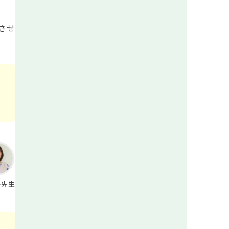
させ
か先生