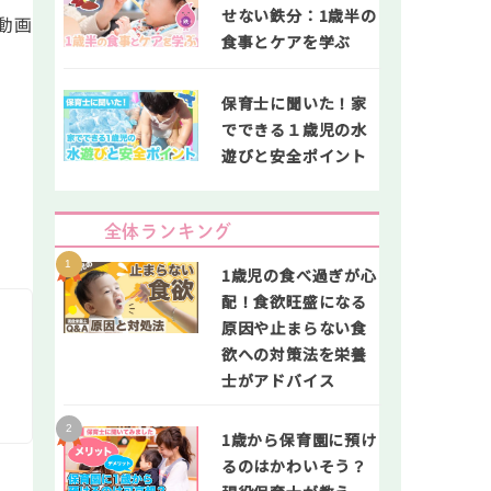
せない鉄分：1歳半の
動画
食事とケアを学ぶ
保育士に聞いた！家
でできる１歳児の水
遊びと安全ポイント
全体ランキング
1歳児の食べ過ぎが心
配！食欲旺盛になる
原因や止まらない食
欲への対策法を栄養
士がアドバイス
1歳から保育園に預け
るのはかわいそう？
。