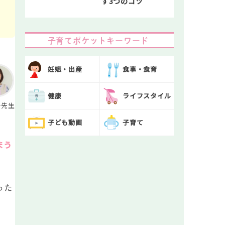
す3つのコツ
子育てポケットキーワード
妊娠・出産
食事・食育
健康
ライフスタイル
か先生
子ども動画
子育て
まう
った
ょ