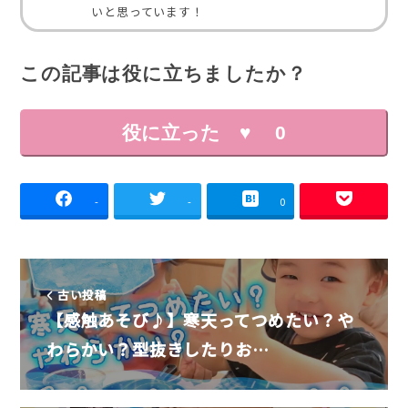
いと思っています！
この記事は役に立ちましたか？
役に立った ♥
0
-
-
0
古い投稿
【感触あそび♪】寒天ってつめたい？や
わらかい？型抜きしたりお…