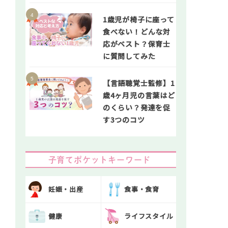
1歳児が椅子に座って
食べない！どんな対
応がベスト？保育士
に質問してみた
【言語聴覚士監修】1
歳4ヶ月児の言葉はど
のくらい？発達を促
す3つのコツ
子育てポケットキーワード
妊娠・出産
食事・食育
健康
ライフスタイル