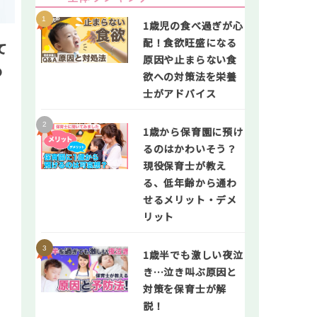
1歳児の食べ過ぎが心
配！食欲旺盛になる
て
原因や止まらない食
め
欲への対策法を栄養
士がアドバイス
1歳から保育園に預け
るのはかわいそう？
現役保育士が教え
る、低年齢から通わ
せるメリット・デメ
リット
1歳半でも激しい夜泣
き…泣き叫ぶ原因と
対策を保育士が解
説！