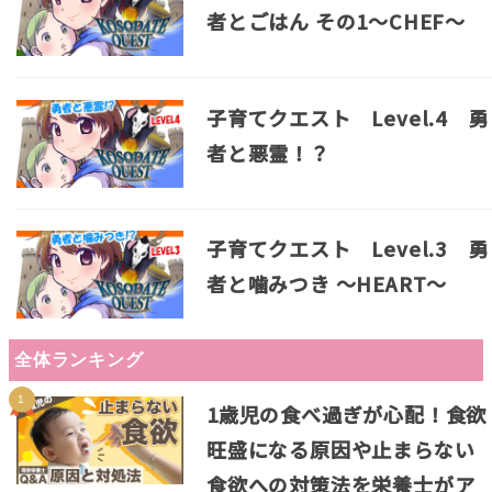
者とごはん その1～CHEF～
子育てクエスト Level.4 勇
者と悪霊！？
子育てクエスト Level.3 勇
者と噛みつき ～HEART～
全体ランキング
1歳児の食べ過ぎが心配！食欲
旺盛になる原因や止まらない
食欲への対策法を栄養士がア