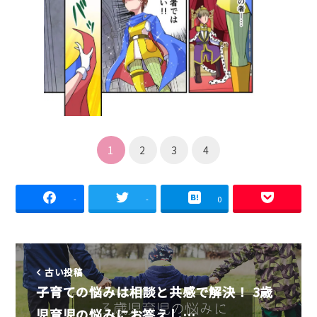
1
2
3
4
-
-
0
古い投稿
子育ての悩みは相談と共感で解決！ 3歳
児育児の悩みにお答えし…