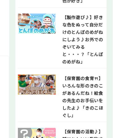
色が好き」
【製作遊び♪】好き
な色をぬって自分だ
けのとんぼのめがね
にしよう♪お外での
ぞいてみる
と・・・？「とんぼ
のめがね」
【保育園の食育🍴】
いろんな形のきのこ
があるんだね！給食
の先生のお手伝いを
したよ♪「きのこほ
ぐし」
【保育園の活動♪】