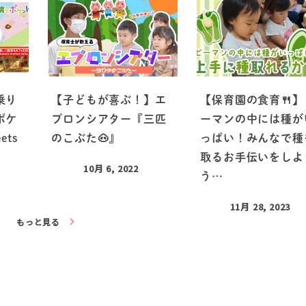
乗り
【子どもが喜ぶ！】エ
【保育園の食育🍴】
ポケ
プロンシアター『三匹
ーマンの中には種が
ets
のこぶた🐽』
っぱい！みんなで種
取るお手伝いをしよ
10月 6, 2022
う…
11月 28, 2023
もっと見る