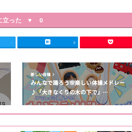
に立った ♥
0
-
0
新しい投稿
？
みんなで踊ろう🌸楽しい体操メドレー
♪「大きなくりの木の下で」…