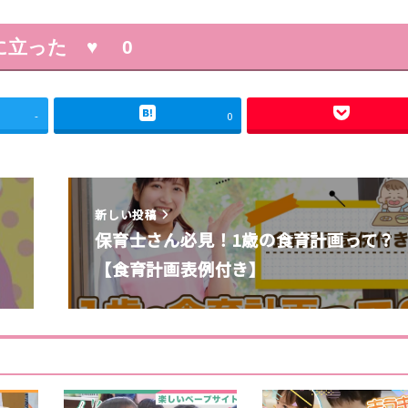
に立った ♥
0
-
0
新しい投稿
ト
保育士さん必見！1歳の食育計画って？
【食育計画表例付き】