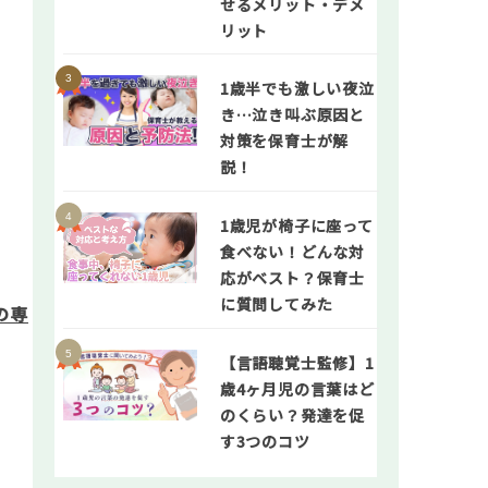
せるメリット・デメ
リット
1歳半でも激しい夜泣
き…泣き叫ぶ原因と
対策を保育士が解
説！
1歳児が椅子に座って
食べない！どんな対
応がベスト？保育士
に質問してみた
の専
【言語聴覚士監修】1
歳4ヶ月児の言葉はど
のくらい？発達を促
す3つのコツ