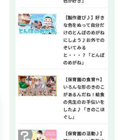
色が好き」
【製作遊び♪】好き
な色をぬって自分だ
！
けのとんぼのめがね
にしよう♪お外での
ぞいてみる
と・・・？「とんぼ
のめがね」
【保育園の食育🍴】
いろんな形のきのこ
があるんだね！給食
の先生のお手伝いを
したよ♪「きのこほ
ぐし」
【保育園の活動♪】