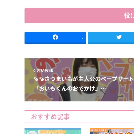
役
-
古い投稿
🍠🍠さつまいもが主人公のペープサー
「おいもくんのおでかけ」…
おすすめ記事