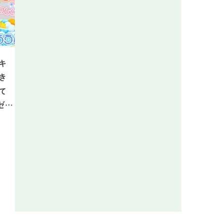
キ
き
て
ゼ…