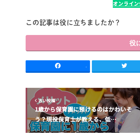
オンライン
この記事は役に立ちましたか？
役
-
古い投稿
1歳から保育園に預けるのはかわいそ
う？現役保育士が教える、低…