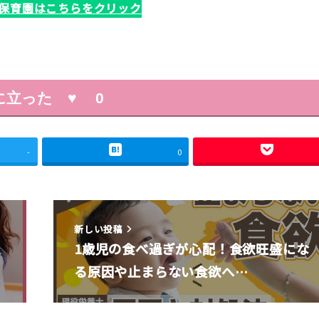
保育園はこちらをクリック
に立った ♥
0
-
0
新しい投稿
1歳児の食べ過ぎが心配！食欲旺盛にな
る原因や止まらない食欲へ…