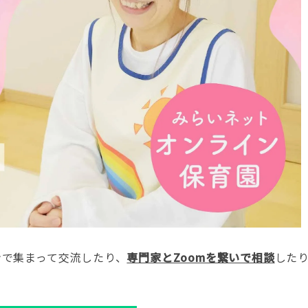
ンで集まって交流したり、
専門家とZoomを繋いで相談
した