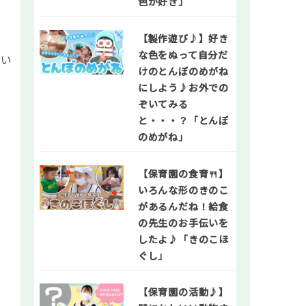
色が好き」
【製作遊び♪】好き
な色をぬって自分だ
でい
けのとんぼのめがね
にしよう♪お外での
ぞいてみる
と・・・？「とんぼ
のめがね」
【保育園の食育🍴】
いろんな形のきのこ
があるんだね！給食
の先生のお手伝いを
したよ♪「きのこほ
ぐし」
【保育園の活動♪】