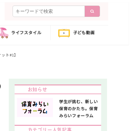
検
索
ライフスタイル
子ども動画
ット#1】
の
お知らせ
学生が挑む、新しい
保育のかたち。保育
みらいフォーラム
カテゴリー人気記事