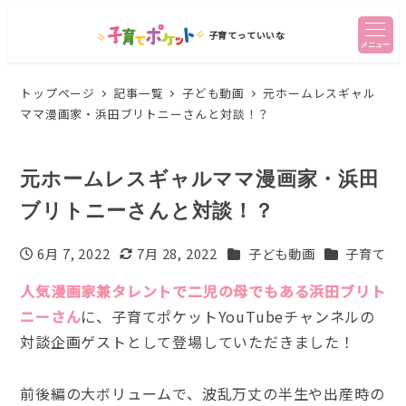
子育てっていいな
メニュー
トップページ
記事一覧
子ども動画
元ホームレスギャル
ママ漫画家・浜田ブリトニーさんと対談！？
元ホームレスギャルママ漫画家・浜田
ブリトニーさんと対談！？
カテゴリー
カテゴリー
6月 7, 2022
7月 28, 2022
子ども動画
子育て
投稿日
更新日
人気漫画家兼タレントで二児の母でもある浜田ブリト
ニーさん
に、子育てポケットYouTubeチャンネルの
対談企画ゲストとして登場していただきました！
前後編の大ボリュームで、波乱万丈の半生や出産時の