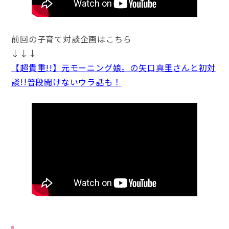
前回の子育て対談企画はこちら
↓↓↓
【超貴重!!】元モーニング娘。の矢口真里さんと初対
談!!普段聞けないウラ話も！