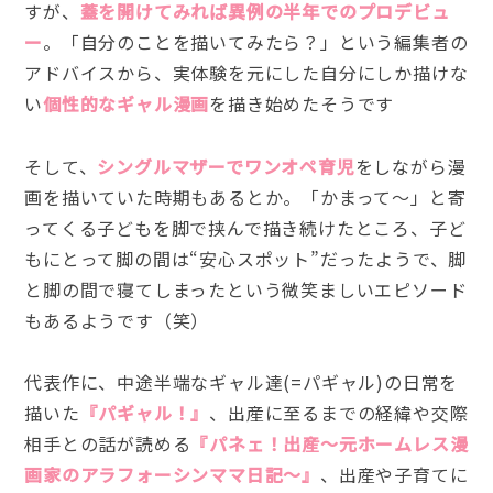
すが、
蓋を開けてみれば異例の半年でのプロデビュ
ー
。「自分のことを描いてみたら？」という編集者の
アドバイスから、実体験を元にした自分にしか描けな
い
個性的なギャル漫画
を描き始めたそうです
そして、
シングルマザーでワンオペ育児
をしながら漫
画を描いていた時期もあるとか。「かまって〜」と寄
ってくる子どもを脚で挟んで描き続けたところ、子ど
もにとって脚の間は“安心スポット”だったようで、脚
と脚の間で寝てしまったという微笑ましいエピソード
もあるようです（笑）
代表作に、中途半端なギャル達(=パギャル)の日常を
描いた
『パギャル！』
、出産に至るまでの経緯や交際
相手との話が読める
『パネェ！出産～元ホームレス漫
画家のアラフォーシンママ日記～』
、出産や子育てに