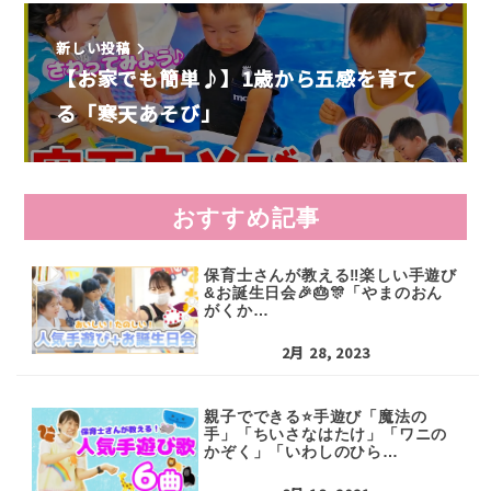
新しい投稿
【お家でも簡単♪】1歳から五感を育て
る「寒天あそび」
おすすめ記事
保育士さんが教える‼️楽しい手遊び
&お誕生日会🎉🎂🎊「やまのおん
がくか…
2月 28, 2023
親子でできる⭐手遊び「魔法の
手」「ちいさなはたけ」「ワニの
かぞく」「いわしのひら…