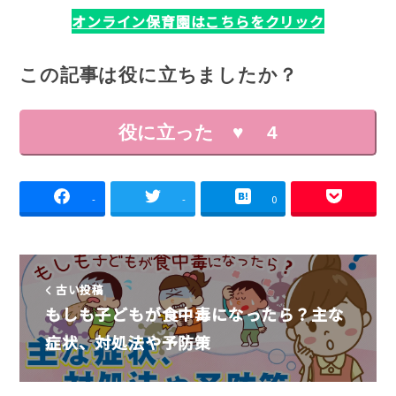
オンライン保育園はこちらをクリック
この記事は役に立ちましたか？
役に立った ♥
4
-
-
0
古い投稿
もしも子どもが食中毒になったら？主な
症状、対処法や予防策