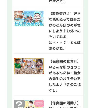
色が好き」
【製作遊び♪】好き
な色をぬって自分だ
けのとんぼのめがね
にしよう♪お外での
ぞいてみる
と・・・？「とんぼ
のめがね」
【保育園の食育🍴】
いろんな形のきのこ
があるんだね！給食
の先生のお手伝いを
したよ♪「きのこほ
ぐし」
【保育園の活動♪】