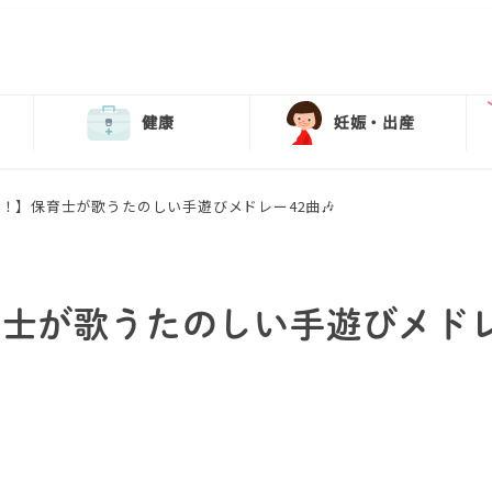
健康
妊娠・出産
分！】保育士が歌うたのしい手遊びメドレー42曲🎶
育士が歌うたのしい手遊びメド