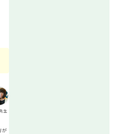
先生
方が