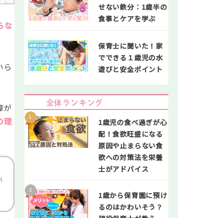
せない鉄分：1歳半の
食事とケアを学ぶ
らな
保育士に聞いた！家
でできる１歳児の水
いら
遊びと安全ポイント
全体ランキング
障が
の理
1歳児の食べ過ぎが心
配！食欲旺盛になる
原因や止まらない食
欲への対策法を栄養
士がアドバイス
外
1歳から保育園に預け
るのはかわいそう？