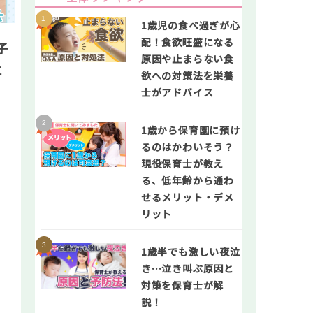
1歳児の食べ過ぎが心
配！食欲旺盛になる
子
原因や止まらない食
に
欲への対策法を栄養
士がアドバイス
1歳から保育園に預け
るのはかわいそう？
現役保育士が教え
る、低年齢から通わ
せるメリット・デメ
リット
1歳半でも激しい夜泣
き…泣き叫ぶ原因と
対策を保育士が解
説！