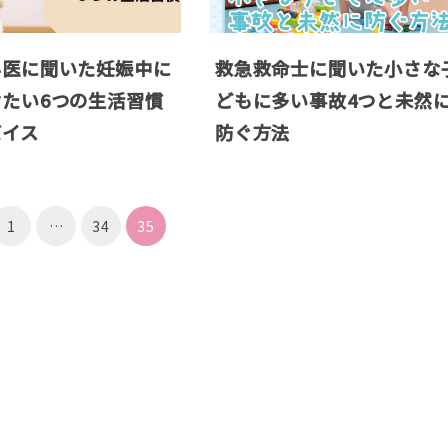
科医に聞いた妊娠中に
救急救命士に聞いた小さな
たい6つの生活習慣
どもに多い事故4つと未然
バイス
防ぐ方法
1
…
34
35