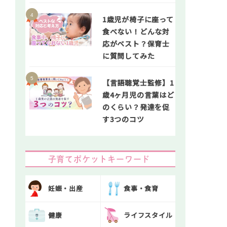
1歳児が椅子に座って
食べない！どんな対
応がベスト？保育士
に質問してみた
【言語聴覚士監修】1
歳4ヶ月児の言葉はど
のくらい？発達を促
す3つのコツ
子育てポケットキーワード
妊娠・出産
食事・食育
健康
ライフスタイル