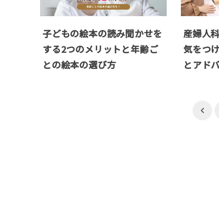
子どもの絵本の読み聞かせを
産婦人
する2つのメリットと年齢ご
気をつけ
との絵本の選び方
とアド
投
稿
の
ペ
ー
ジ