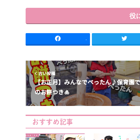
役
-
古い投稿
【お正月】みんなでぺったん♪保育園
のお餅つき🎍
おすすめ記事