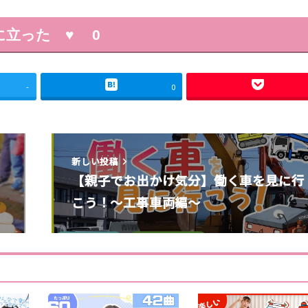
に立った ♥
0
-
0
新しい投稿
で
【親子でお出かけ気分】働く車を見に行
こう！～工事車両編～