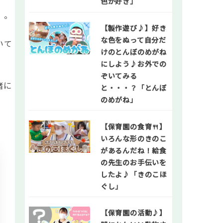
色が好き」
」。
【製作遊び♪】好き
な色をぬって自分だ
いて
けのとんぼのめがね
にしよう♪お外での
ぞいてみる
緒に
と・・・？「とんぼ
のめがね」
【保育園の食育🍴】
いろんな形のきのこ
があるんだね！給食
の先生のお手伝いを
したよ♪「きのこほ
ぐし」
【保育園の活動♪】