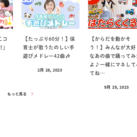
こコ
【たっぷり60分！】保
【からだを動かそ
g!」
育士が歌うたのしい手
う！】みんなが大好
遊びメドレー42曲🎶
なあの曲で踊ってみ
よ♪一緒にマネして
2月 28, 2023
てね…
9月 29, 2023
もっと見る