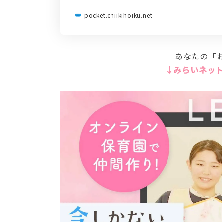
pocket.chiikihoiku.net
あなたの「
↓みらいネット