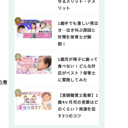
せるメリット・デメ
リット
1歳半でも激しい夜泣
き…泣き叫ぶ原因と
対策を保育士が解
説！
1歳児が椅子に座って
食べない！どんな対
応がベスト？保育士
に質問してみた
の専
【言語聴覚士監修】1
歳4ヶ月児の言葉はど
のくらい？発達を促
す3つのコツ