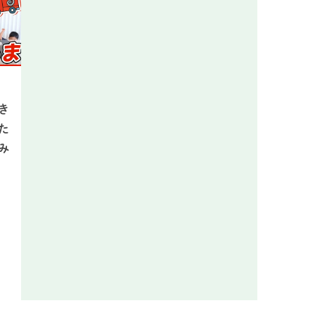
き
た
み