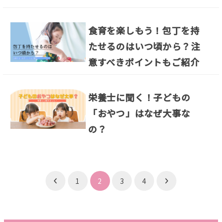
食育を楽しもう！包丁を持
たせるのはいつ頃から？注
意すべきポイントもご紹介
栄養士に聞く！子どもの
「おやつ」はなぜ大事な
の？
投
1
2
3
4
稿
の