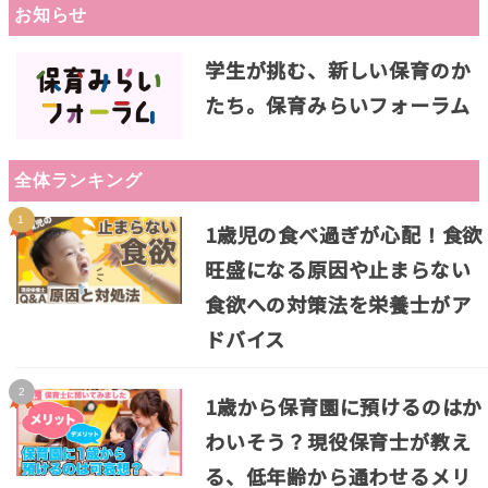
お知らせ
ペ
学生が挑む、新しい保育のか
ー
たち。保育みらいフォーラム
ジ
送
全体ランキング
り
1歳児の食べ過ぎが心配！食欲
旺盛になる原因や止まらない
食欲への対策法を栄養士がア
ドバイス
1歳から保育園に預けるのはか
わいそう？現役保育士が教え
る、低年齢から通わせるメリ