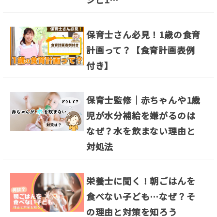
保育士さん必見！1歳の食育
計画って？【食育計画表例
付き】
保育士監修｜赤ちゃんや1歳
児が水分補給を嫌がるのは
なぜ？水を飲まない理由と
対処法
栄養士に聞く！朝ごはんを
食べない子ども…なぜ？そ
の理由と対策を知ろう