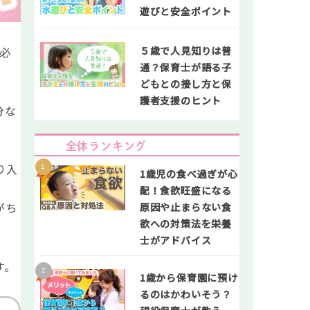
遊びと安全ポイント
５歳で人見知りは普
必
通？保育士が語る子
どもとの接し方と保
護者支援のヒント
分な
全体ランキング
り入
1歳児の食べ過ぎが心
配！食欲旺盛になる
がち
原因や止まらない食
欲への対策法を栄養
士がアドバイス
す。
1歳から保育園に預け
るのはかわいそう？