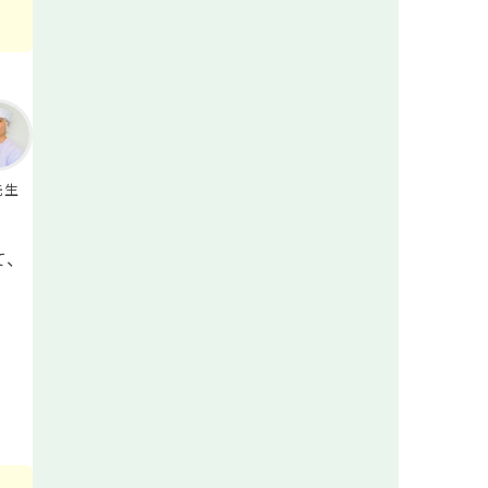
先生
て、