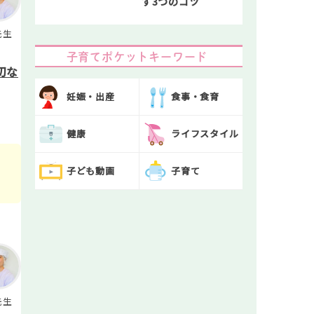
す3つのコツ
先生
子育てポケットキーワード
切な
妊娠・出産
食事・食育
健康
ライフスタイル
子ども動画
子育て
先生