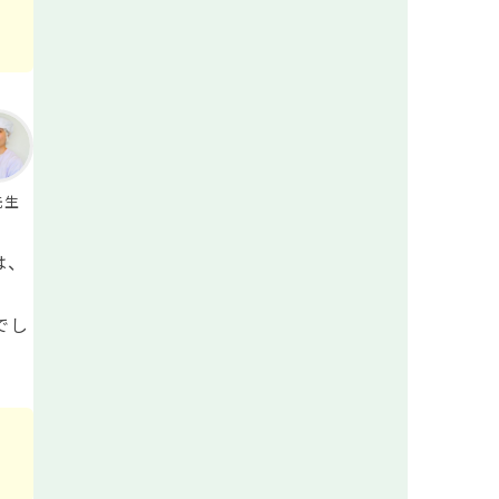
先生
は、
でし