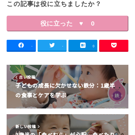
この記事は役に立ちましたか？
役に立った ♥
0
-
-
0
古い投稿
子どもの成長に欠かせない鉄分：1歳半
の食事とケアを学ぶ
新しい投稿
1歳半の「食べむら」が心配…食べたり