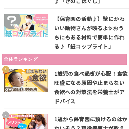
♪「きのこほぐし」
【保育園の活動♪】壁にかわ
いい動物さんが映るよ✨おう
ちにもある材料で簡単に作れ
る♪「紙コップライト」
全体ランキング
1歳児の食べ過ぎが心配！食欲
旺盛になる原因や止まらない
食欲への対策法を栄養士がア
ドバイス
1歳から保育園に預けるのはか
わいそう？現役保育士が教え