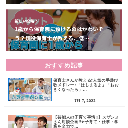
新しい投稿
1歳から保育園に預けるのはかわいそ
う？現役保育士が教える、低…
おすすめ記事
保育士さんが教える❗️人気の手遊び
歌メドレー♪「はじまるよ」「おお
きくなったら」…
7月 7, 2022
【芸能人の子育て事情‼️】スザンヌ
さん対談企画‼️✨️子育て・仕事・学
業を全力で…