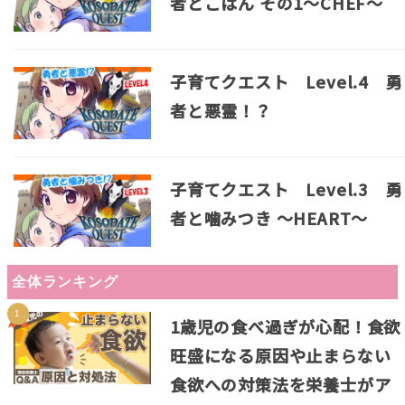
者とごはん その1～CHEF～
子育てクエスト Level.4 勇
者と悪霊！？
子育てクエスト Level.3 勇
者と噛みつき ～HEART～
全体ランキング
1歳児の食べ過ぎが心配！食欲
旺盛になる原因や止まらない
食欲への対策法を栄養士がア