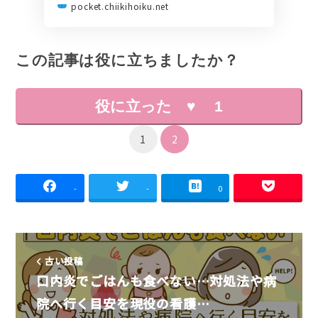
pocket.chiikihoiku.net
この記事は役に立ちましたか？
役に立った ♥
1
1
2
-
-
0
古い投稿
口内炎でごはんも食べない…対処法や病
院へ行く目安を現役の看護…