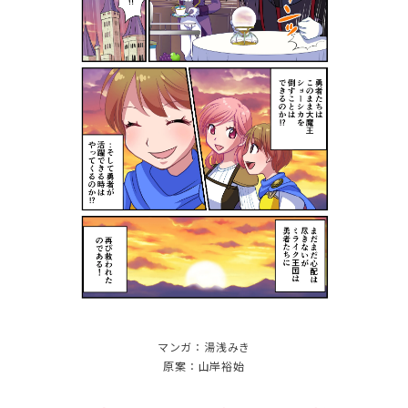
マンガ：湯浅みき
原案：山岸裕始