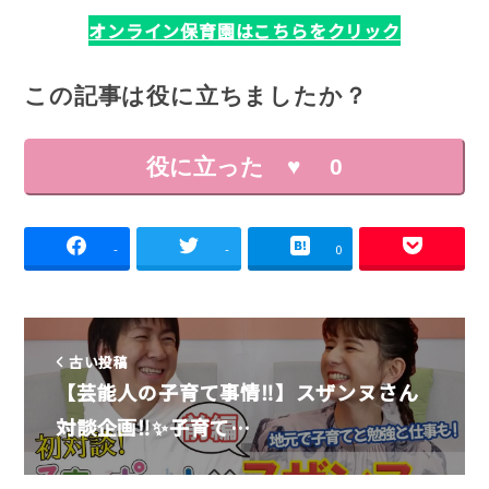
オンライン保育園はこちらをクリック
この記事は役に立ちましたか？
役に立った ♥
0
-
-
0
古い投稿
【芸能人の子育て事情‼️】スザンヌさん
対談企画‼️✨️子育て…