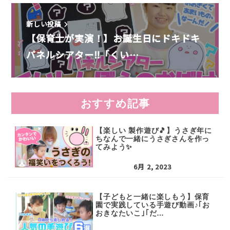
新しい投稿
【保育士が実演！】お誕生日にドキドキ
パネルシアター‼️「くい…
おすすめ記事
【楽しい 製作遊び🎵】うさぎ年に
ちなんで一緒にうさぎさんを作っ
てみよう✨
6月 2, 2023
【子どもと一緒に楽しもう】保育
園で実践している手遊び動画♪｢お
おきなたいこ｣｢だ…